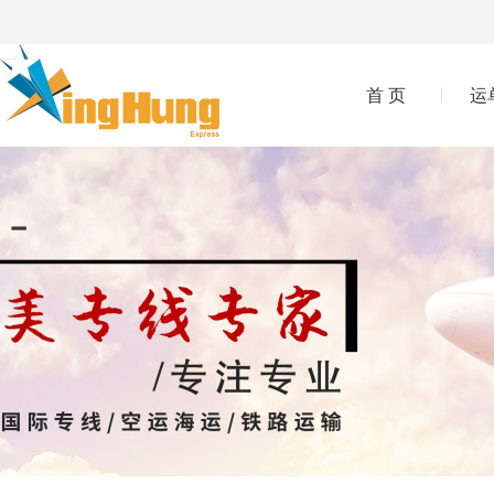
首 页
运