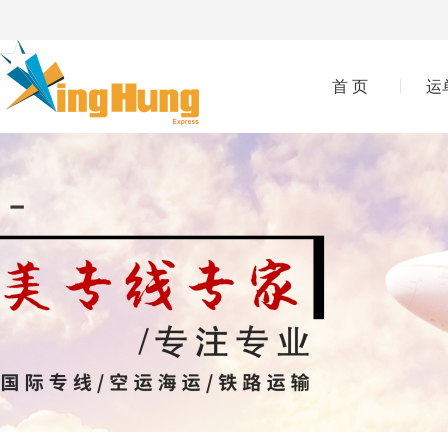
首 页
运