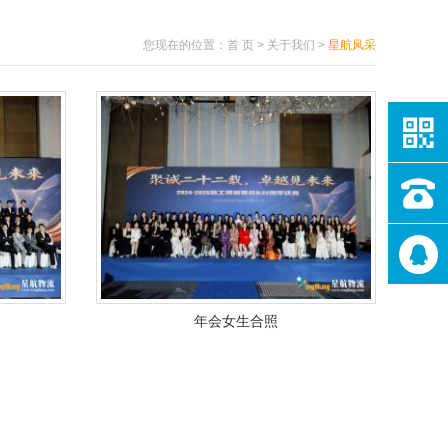
您现在的位置：
首 页
>
关于我们
>
星航风采
年会女生合照