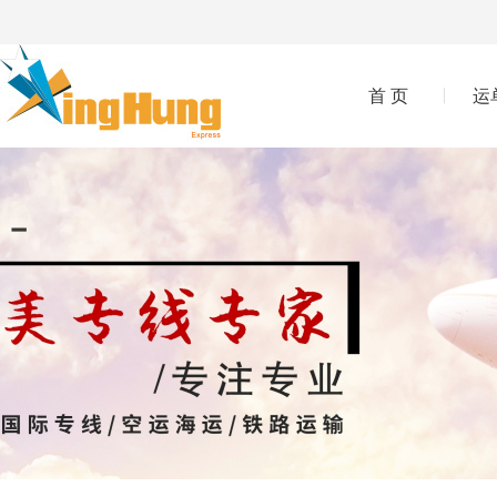
首 页
运