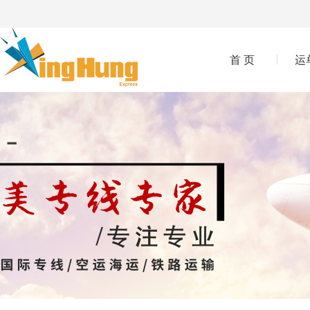
首 页
运