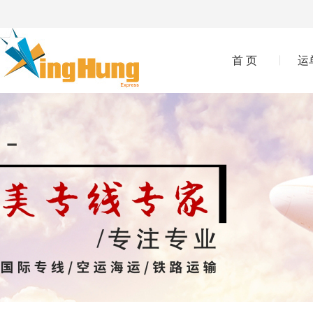
首 页
运