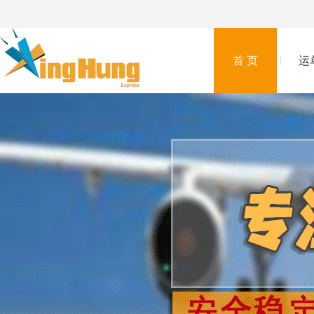
首 页
运