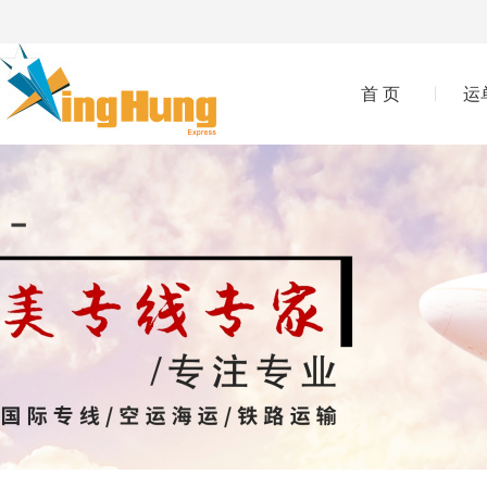
首 页
运