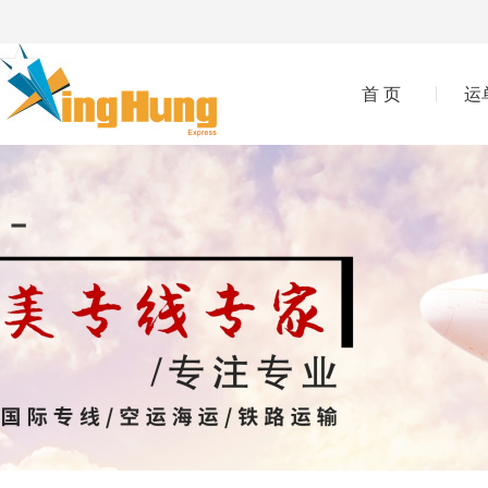
首 页
运