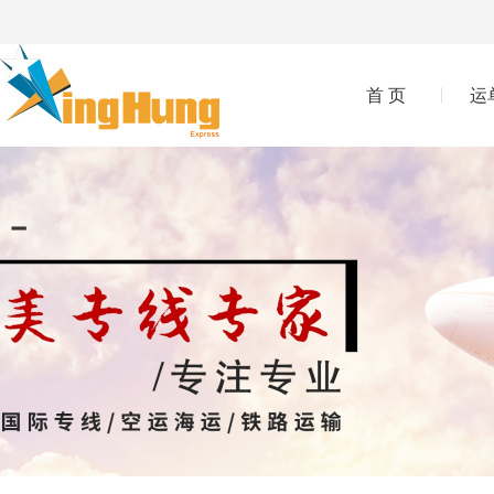
首 页
运